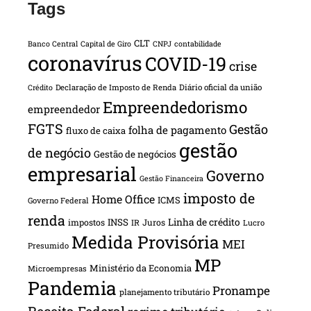
Tags
CLT
Banco Central
Capital de Giro
CNPJ
contabilidade
coronavírus
COVID-19
crise
Declaração de Imposto de Renda
Diário oficial da união
Crédito
Empreendedorismo
empreendedor
FGTS
Gestão
folha de pagamento
fluxo de caixa
gestão
de negócio
Gestão de negócios
empresarial
Governo
Gestão Financeira
imposto de
Home Office
ICMS
Governo Federal
renda
INSS
Linha de crédito
impostos
Juros
IR
Lucro
Medida Provisória
MEI
Presumido
MP
Ministério da Economia
Microempresas
Pandemia
Pronampe
planejamento tributário