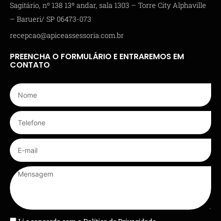
Sagitário, nº 138 13º andar, sala 1303 – Torre City Alphaville
– Barueri/ SP 06473-073
recepcao@apiceassessoria.com.br
PREENCHA O FORMULÁRIO E ENTRAREMOS EM
CONTATO