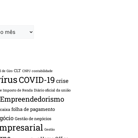
CLT
l de Giro
CNPJ
contabilidade
írus
COVID-19
crise
de Imposto de Renda
Diário oficial da união
Empreendedorismo
folha de pagamento
 caixa
gócio
Gestão de negócios
empresarial
Gestão
rno