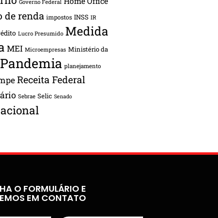
Home Office
Governo Federal
o de renda
INSS
impostos
IR
Medida
rédito
Lucro Presumido
a
MEI
Ministério da
Microempresas
Pandemia
planejamento
Receita Federal
ampe
tário
Selic
Sebrae
Senado
acional
HA O FORMULÁRIO E
REMOS EM CONTATO