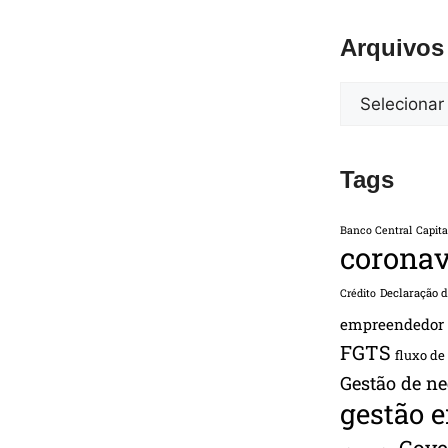
Arquivos
Tags
Banco Central
Capita
coronav
Declaração 
Crédito
empreendedor
FGTS
fluxo de
Gestão de ne
gestão 
Gove