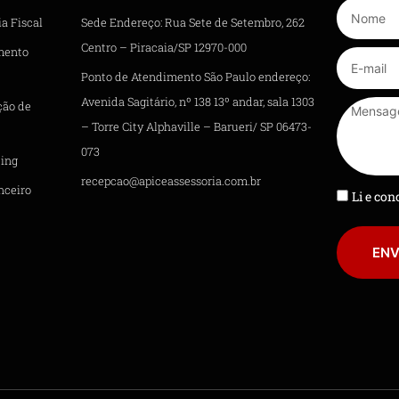
a Fiscal
Sede Endereço: Rua Sete de Setembro, 262
Centro – Piracaia/SP 12970-000
mento
Ponto de Atendimento São Paulo endereço:
Avenida Sagitário, nº 138 13º andar, sala 1303
ção de
– Torre City Alphaville – Barueri/ SP 06473-
073
ing
recepcao@apiceassessoria.com.br
nceiro
Li e co
ENV