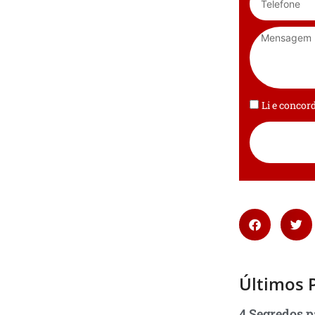
Li e conco
Últimos 
4 Segredos p