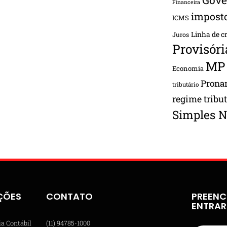
Financeira
impost
ICMS
Linha de c
Juros
Provisóri
MP
Economia
Pron
tributário
regime tribu
Simples N
ÇÕES
CONTATO
PREENC
ENTRA
ia Contábil
(11) 94785-1000