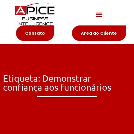
Materiais Educativos
Contato
Área do Cliente
Etiqueta: Demonstrar
confiança aos funcionários