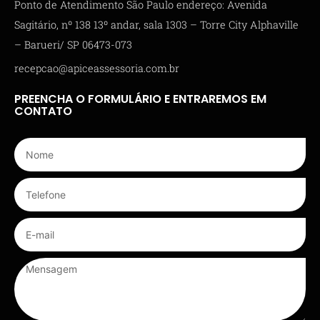
Ponto de Atendimento São Paulo endereço: Avenida
Sagitário, nº 138 13º andar, sala 1303 – Torre City Alphaville
– Barueri/ SP 06473-073
recepcao@apiceassessoria.com.br
PREENCHA O FORMULÁRIO E ENTRAREMOS EM
CONTATO