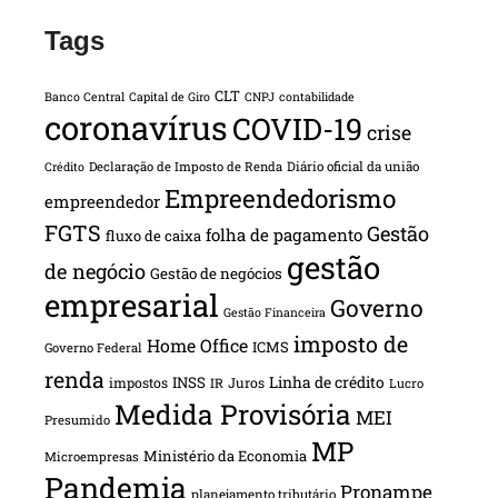
Tags
CLT
Banco Central
Capital de Giro
CNPJ
contabilidade
coronavírus
COVID-19
crise
Declaração de Imposto de Renda
Diário oficial da união
Crédito
Empreendedorismo
empreendedor
FGTS
Gestão
folha de pagamento
fluxo de caixa
gestão
de negócio
Gestão de negócios
empresarial
Governo
Gestão Financeira
imposto de
Home Office
ICMS
Governo Federal
renda
INSS
Linha de crédito
impostos
Juros
IR
Lucro
Medida Provisória
MEI
Presumido
MP
Ministério da Economia
Microempresas
Pandemia
Pronampe
planejamento tributário