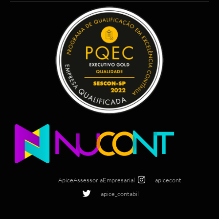
ApiceAssessoriaEmpresarial
apicecont
apice_contabil