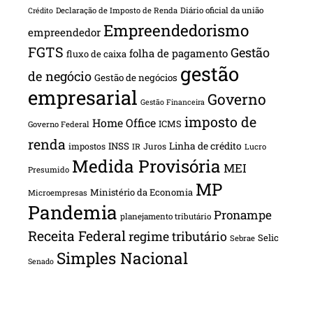
Declaração de Imposto de Renda
Diário oficial da união
Crédito
Empreendedorismo
empreendedor
FGTS
Gestão
folha de pagamento
fluxo de caixa
gestão
de negócio
Gestão de negócios
empresarial
Governo
Gestão Financeira
imposto de
Home Office
ICMS
Governo Federal
renda
INSS
Linha de crédito
impostos
Juros
IR
Lucro
Medida Provisória
MEI
Presumido
MP
Ministério da Economia
Microempresas
Pandemia
Pronampe
planejamento tributário
Receita Federal
regime tributário
Selic
Sebrae
Simples Nacional
Senado