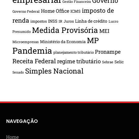
Governo
Gestão Financeira
imposto de
Home Office
ICMS
Governo Federal
renda
INSS
Linha de crédito
impostos
Juros
IR
Lucro
Medida Provisória
MEI
Presumido
MP
Ministério da Economia
Microempresas
Pandemia
Pronampe
planejamento tributário
Receita Federal
regime tributário
Selic
Sebrae
Simples Nacional
Senado
NAVEGAÇÃO
Home