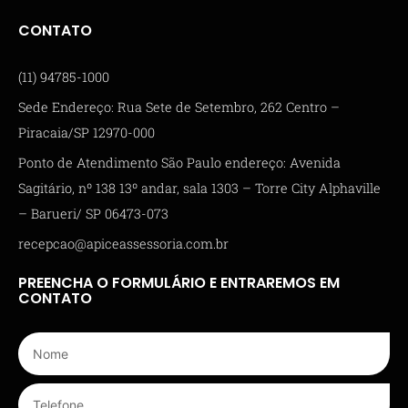
CONTATO
(11) 94785-1000
Sede Endereço: Rua Sete de Setembro, 262 Centro –
Piracaia/SP 12970-000
Ponto de Atendimento São Paulo endereço: Avenida
Sagitário, nº 138 13º andar, sala 1303 – Torre City Alphaville
– Barueri/ SP 06473-073
recepcao@apiceassessoria.com.br
PREENCHA O FORMULÁRIO E ENTRAREMOS EM
CONTATO