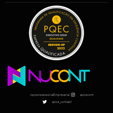
ApiceAssessoriaEmpresarial
apicecont
apice_contabil