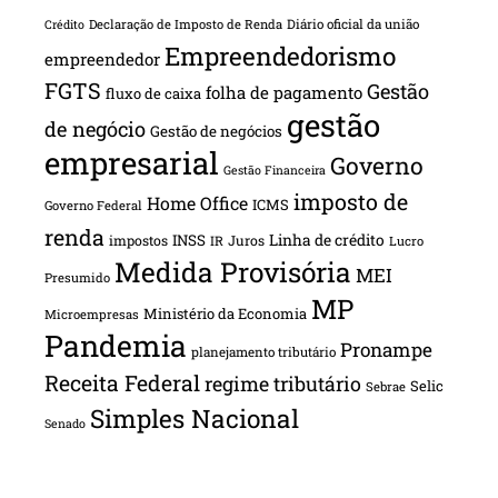
Declaração de Imposto de Renda
Diário oficial da união
Crédito
Empreendedorismo
empreendedor
FGTS
Gestão
folha de pagamento
fluxo de caixa
gestão
de negócio
Gestão de negócios
empresarial
Governo
Gestão Financeira
imposto de
Home Office
ICMS
Governo Federal
renda
INSS
Linha de crédito
impostos
Juros
IR
Lucro
Medida Provisória
MEI
Presumido
MP
Ministério da Economia
Microempresas
Pandemia
Pronampe
planejamento tributário
Receita Federal
regime tributário
Selic
Sebrae
Simples Nacional
Senado