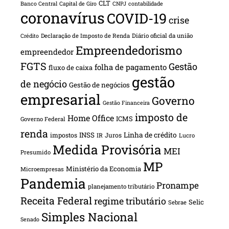
CLT
Banco Central
Capital de Giro
CNPJ
contabilidade
coronavírus
COVID-19
crise
Declaração de Imposto de Renda
Diário oficial da união
Crédito
Empreendedorismo
empreendedor
FGTS
Gestão
folha de pagamento
fluxo de caixa
gestão
de negócio
Gestão de negócios
empresarial
Governo
Gestão Financeira
imposto de
Home Office
ICMS
Governo Federal
renda
INSS
Linha de crédito
impostos
Juros
IR
Lucro
Medida Provisória
MEI
Presumido
MP
Ministério da Economia
Microempresas
Pandemia
Pronampe
planejamento tributário
Receita Federal
regime tributário
Selic
Sebrae
Simples Nacional
Senado