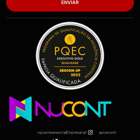
ENVIAR
ApiceAssessoriaEmpresarial
apicecont