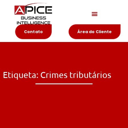
Materiais Educativos
Contato
Área do Cliente
Etiqueta: Crimes tributários