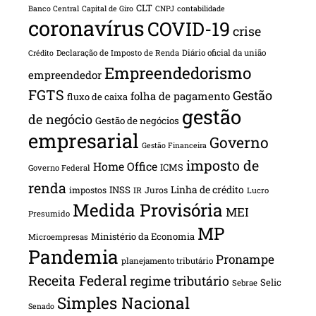
CLT
Banco Central
Capital de Giro
CNPJ
contabilidade
coronavírus
COVID-19
crise
Declaração de Imposto de Renda
Diário oficial da união
Crédito
Empreendedorismo
empreendedor
FGTS
Gestão
folha de pagamento
fluxo de caixa
gestão
de negócio
Gestão de negócios
empresarial
Governo
Gestão Financeira
imposto de
Home Office
ICMS
Governo Federal
renda
INSS
Linha de crédito
impostos
Juros
IR
Lucro
Medida Provisória
MEI
Presumido
MP
Ministério da Economia
Microempresas
Pandemia
Pronampe
planejamento tributário
Receita Federal
regime tributário
Selic
Sebrae
Simples Nacional
Senado