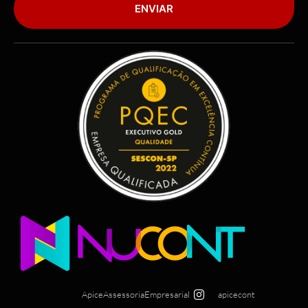
ENVIAR
ApiceAssessoriaEmpresarial
apicecont