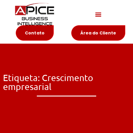
Materiais Educativos
Contato
Área do Cliente
Etiqueta: Crescimento
empresarial