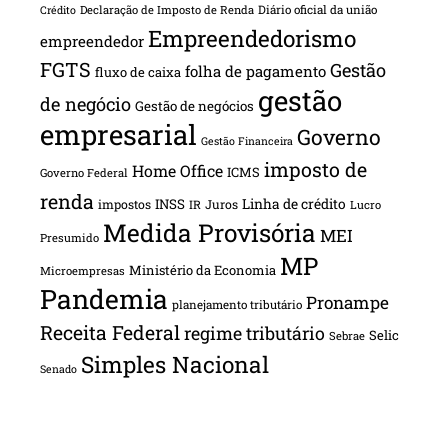
Declaração de Imposto de Renda
Diário oficial da união
Crédito
Empreendedorismo
empreendedor
FGTS
Gestão
folha de pagamento
fluxo de caixa
gestão
de negócio
Gestão de negócios
empresarial
Governo
Gestão Financeira
imposto de
Home Office
ICMS
Governo Federal
renda
INSS
Linha de crédito
impostos
Juros
IR
Lucro
Medida Provisória
MEI
Presumido
MP
Ministério da Economia
Microempresas
Pandemia
Pronampe
planejamento tributário
Receita Federal
regime tributário
Selic
Sebrae
Simples Nacional
Senado