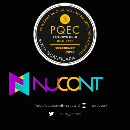
ApiceAssessoriaEmpresarial
apicecont
apice_contabil