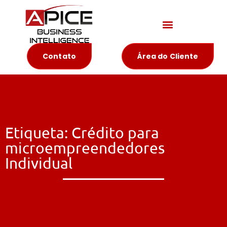
Materiais Educativos
Contato
Área do Cliente
Etiqueta: Crédito para
microempreendedores
Individual