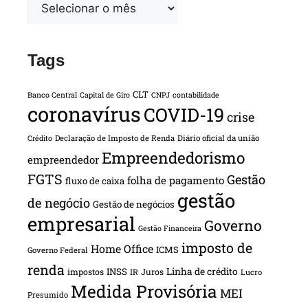
Tags
CLT
Banco Central
Capital de Giro
CNPJ
contabilidade
coronavírus
COVID-19
crise
Declaração de Imposto de Renda
Diário oficial da união
Crédito
Empreendedorismo
empreendedor
FGTS
Gestão
folha de pagamento
fluxo de caixa
gestão
de negócio
Gestão de negócios
empresarial
Governo
Gestão Financeira
imposto de
Home Office
ICMS
Governo Federal
renda
INSS
Linha de crédito
impostos
Juros
IR
Lucro
Medida Provisória
MEI
Presumido