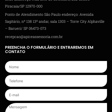
Piracaia/SP 12970-000
Ponto de Atendimento São Paulo endereço: Avenida
Sagitário, nº 138 13º andar, sala 1303 – Torre City Alphaville
– Barueri/ SP 06473-073
recepcao@apiceassessoria.com.br
PREENCHA O FORMULÁRIO E ENTRAREMOS EM
CONTATO