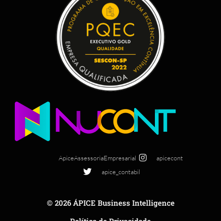
ApiceAssessoriaEmpresarial
apicecont
apice_contabil
© 2026 ÁPICE Business Intelligence
Política de Privacidade