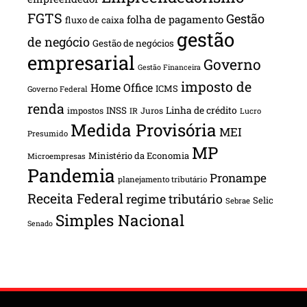
FGTS
Gestão
folha de pagamento
fluxo de caixa
gestão
de negócio
Gestão de negócios
empresarial
Governo
Gestão Financeira
imposto de
Home Office
ICMS
Governo Federal
renda
INSS
Linha de crédito
impostos
Juros
IR
Lucro
Medida Provisória
MEI
Presumido
MP
Ministério da Economia
Microempresas
Pandemia
Pronampe
planejamento tributário
Receita Federal
regime tributário
Selic
Sebrae
Simples Nacional
Senado