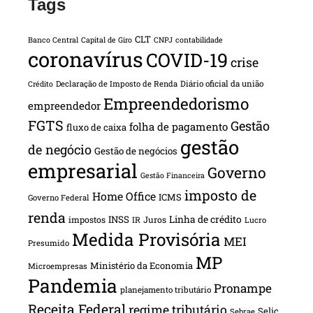
Tags
CLT
Banco Central
Capital de Giro
CNPJ
contabilidade
coronavírus
COVID-19
crise
Declaração de Imposto de Renda
Diário oficial da união
Crédito
Empreendedorismo
empreendedor
FGTS
Gestão
folha de pagamento
fluxo de caixa
gestão
de negócio
Gestão de negócios
empresarial
Governo
Gestão Financeira
imposto de
Home Office
ICMS
Governo Federal
renda
INSS
Linha de crédito
impostos
Juros
IR
Lucro
Medida Provisória
MEI
Presumido
MP
Ministério da Economia
Microempresas
Pandemia
Pronampe
planejamento tributário
Receita Federal
regime tributário
Selic
Sebrae