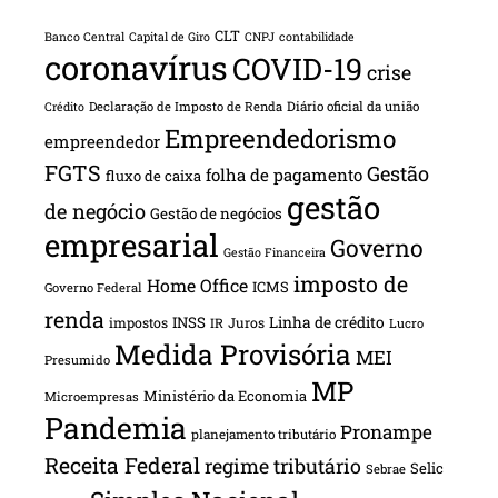
CLT
Banco Central
Capital de Giro
CNPJ
contabilidade
coronavírus
COVID-19
crise
Declaração de Imposto de Renda
Diário oficial da união
Crédito
Empreendedorismo
empreendedor
FGTS
Gestão
folha de pagamento
fluxo de caixa
gestão
de negócio
Gestão de negócios
empresarial
Governo
Gestão Financeira
imposto de
Home Office
ICMS
Governo Federal
renda
INSS
Linha de crédito
impostos
Juros
IR
Lucro
Medida Provisória
MEI
Presumido
MP
Ministério da Economia
Microempresas
Pandemia
Pronampe
planejamento tributário
Receita Federal
regime tributário
Selic
Sebrae