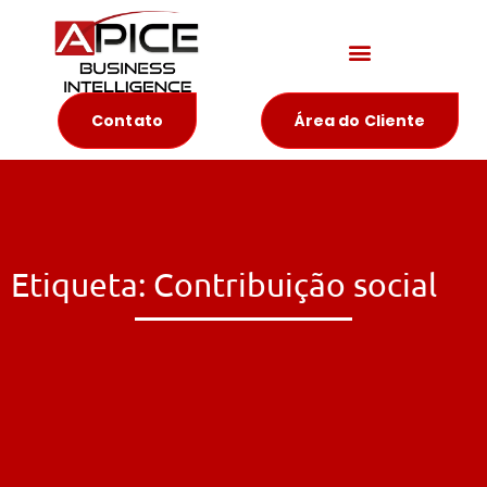
Materiais Educativos
Contato
Área do Cliente
Etiqueta: Contribuição social