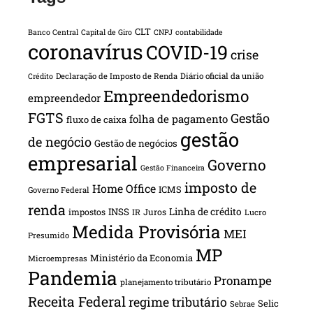
CLT
Banco Central
Capital de Giro
CNPJ
contabilidade
coronavírus
COVID-19
crise
Declaração de Imposto de Renda
Diário oficial da união
Crédito
Empreendedorismo
empreendedor
FGTS
Gestão
folha de pagamento
fluxo de caixa
gestão
de negócio
Gestão de negócios
empresarial
Governo
Gestão Financeira
imposto de
Home Office
ICMS
Governo Federal
renda
INSS
Linha de crédito
impostos
Juros
IR
Lucro
Medida Provisória
MEI
Presumido
MP
Ministério da Economia
Microempresas
Pandemia
Pronampe
planejamento tributário
Receita Federal
regime tributário
Selic
Sebrae