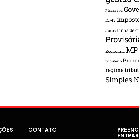
Gove
Financeira
impost
ICMS
Linha de c
Juros
Provisóri
MP
Economia
Pron
tributário
regime tribu
Simples N
ÇÕES
CONTATO
PREENC
ENTRA