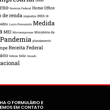
Gestão
rno
Home Office
Governo Federal
o de renda
INSS
impostos
IR
Medida
rédito
Lucro Presumido
a
MEI
Ministério da
Microempresas
Pandemia
planejamento
Receita Federal
ampe
tário
Selic
Sebrae
Senado
acional
HA O FORMULÁRIO E
REMOS EM CONTATO