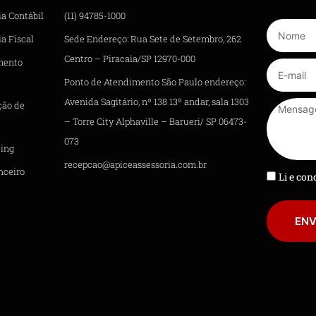
ia Contábil
(11) 94785-1000
a Fiscal
Sede Endereço: Rua Sete de Setembro, 262
Centro – Piracaia/SP 12970-000
mento
Ponto de Atendimento São Paulo endereço:
Avenida Sagitário, nº 138 13º andar, sala 1303
ção de
– Torre City Alphaville – Barueri/ SP 06473-
073
ing
recepcao@apiceassessoria.com.br
nceiro
Li e co
ENV