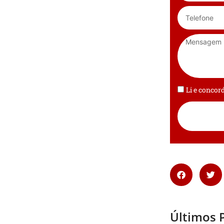
Li e conco
Últimos 