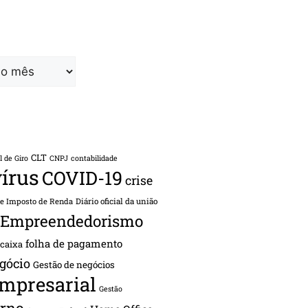
CLT
l de Giro
CNPJ
contabilidade
írus
COVID-19
crise
de Imposto de Renda
Diário oficial da união
Empreendedorismo
folha de pagamento
 caixa
gócio
Gestão de negócios
empresarial
Gestão
rno