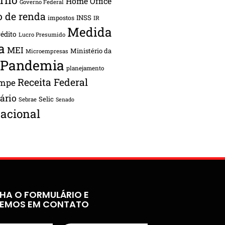
Home Office
Governo Federal
o de renda
INSS
impostos
IR
Medida
rédito
Lucro Presumido
a
MEI
Ministério da
Microempresas
Pandemia
planejamento
Receita Federal
ampe
tário
Selic
Sebrae
Senado
acional
HA O FORMULÁRIO E
REMOS EM CONTATO