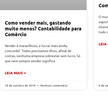
Com
O mun
vapor
Como vender mais, gastando
intere
muito menos? Contabilidade para
todo 
Comércio
LEIA
Vender é maravilhoso, e lucrar mais ainda,
concorda? Todos precisamos disso, afinal de
contas, nenhuma empresa sobrevive sem lucro. Só
que nem sempre vender significa
LEIA MAIS »
18 de outubro de 2019
Nenhum comentário
6 de s