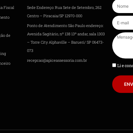
a Fiscal
Sede Endereço: Rua Sete de Setembro, 262
Centro – Piracaia/SP 12970-000
mento
Ponto de Atendimento São Paulo endereço:
Avenida Sagitário, nº 138 13º andar, sala 1303
ção de
– Torre City Alphaville – Barueri/ SP 06473-
073
ing
recepcao@apiceassessoria.com.br
nceiro
Li e co
ENV