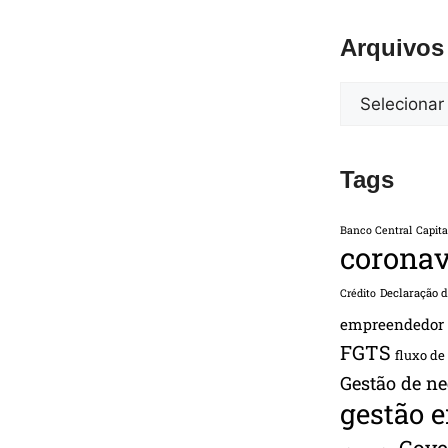
Arquivos
Tags
Banco Central
Capita
coronav
Declaração 
Crédito
empreendedor
FGTS
fluxo de
Gestão de ne
gestão 
Gove