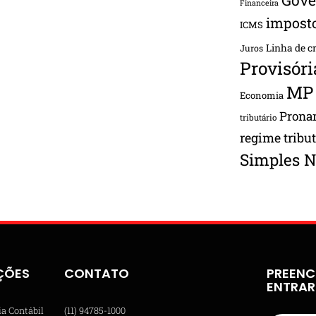
Financeira
impost
ICMS
Linha de c
Juros
Provisóri
MP
Economia
Pron
tributário
regime tribu
Simples N
ÇÕES
CONTATO
PREENC
ENTRA
ia Contábil
(11) 94785-1000