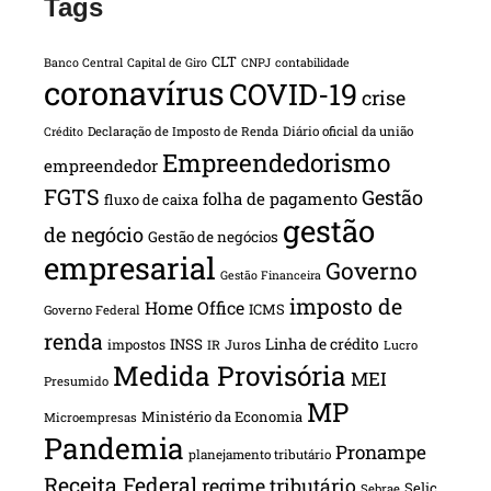
Tags
CLT
Banco Central
Capital de Giro
CNPJ
contabilidade
coronavírus
COVID-19
crise
Declaração de Imposto de Renda
Diário oficial da união
Crédito
Empreendedorismo
empreendedor
FGTS
Gestão
folha de pagamento
fluxo de caixa
gestão
de negócio
Gestão de negócios
empresarial
Governo
Gestão Financeira
imposto de
Home Office
ICMS
Governo Federal
renda
INSS
Linha de crédito
impostos
Juros
IR
Lucro
Medida Provisória
MEI
Presumido
MP
Ministério da Economia
Microempresas
Pandemia
Pronampe
planejamento tributário
Receita Federal
regime tributário
Selic
Sebrae