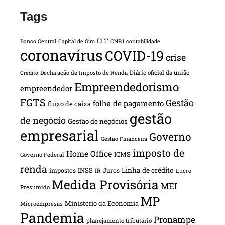
Tags
CLT
Banco Central
Capital de Giro
CNPJ
contabilidade
coronavírus
COVID-19
crise
Declaração de Imposto de Renda
Diário oficial da união
Crédito
Empreendedorismo
empreendedor
FGTS
Gestão
folha de pagamento
fluxo de caixa
gestão
de negócio
Gestão de negócios
empresarial
Governo
Gestão Financeira
imposto de
Home Office
ICMS
Governo Federal
renda
INSS
Linha de crédito
impostos
Juros
IR
Lucro
Medida Provisória
MEI
Presumido
MP
Ministério da Economia
Microempresas
Pandemia
Pronampe
planejamento tributário