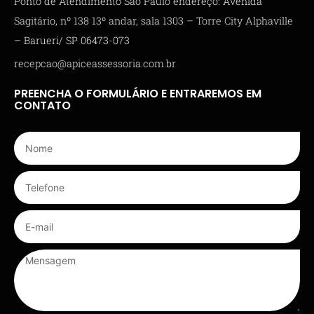
Ponto de Atendimento São Paulo endereço: Avenida
Sagitário, nº 138 13º andar, sala 1303 – Torre City Alphaville
– Barueri/ SP 06473-073
recepcao@apiceassessoria.com.br
PREENCHA O FORMULÁRIO E ENTRAREMOS EM
CONTATO