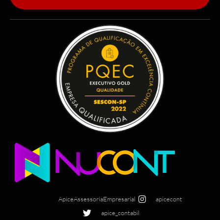
ApiceAssessoriaEmpresarial
apicecont
apice_contabil