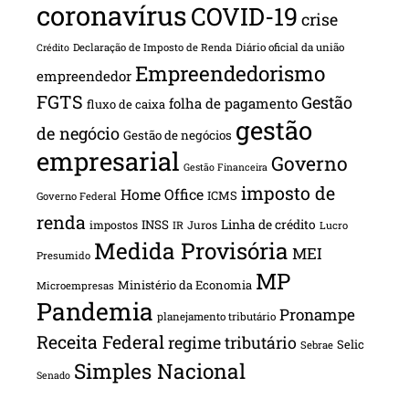
coronavírus
COVID-19
crise
Declaração de Imposto de Renda
Diário oficial da união
Crédito
Empreendedorismo
empreendedor
FGTS
Gestão
folha de pagamento
fluxo de caixa
gestão
de negócio
Gestão de negócios
empresarial
Governo
Gestão Financeira
imposto de
Home Office
ICMS
Governo Federal
renda
INSS
Linha de crédito
impostos
Juros
IR
Lucro
Medida Provisória
MEI
Presumido
MP
Ministério da Economia
Microempresas
Pandemia
Pronampe
planejamento tributário
Receita Federal
regime tributário
Selic
Sebrae
Simples Nacional
Senado