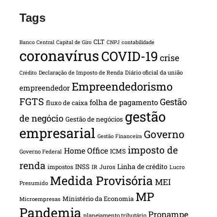
Tags
CLT
Banco Central
Capital de Giro
CNPJ
contabilidade
coronavírus
COVID-19
crise
Declaração de Imposto de Renda
Diário oficial da união
Crédito
Empreendedorismo
empreendedor
FGTS
Gestão
folha de pagamento
fluxo de caixa
gestão
de negócio
Gestão de negócios
empresarial
Governo
Gestão Financeira
imposto de
Home Office
ICMS
Governo Federal
renda
INSS
Linha de crédito
impostos
Juros
IR
Lucro
Medida Provisória
MEI
Presumido
MP
Ministério da Economia
Microempresas
Pandemia
Pronampe
planejamento tributário