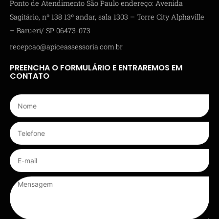
Ponto de Atendimento São Paulo endereço: Avenida
Sagitário, nº 138 13º andar, sala 1303 – Torre City Alphaville
– Barueri/ SP 06473-073
recepcao@apiceassessoria.com.br
PREENCHA O FORMULÁRIO E ENTRAREMOS EM
CONTATO