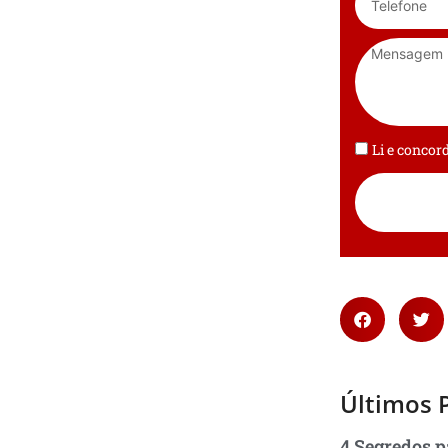
Li e conco
Últimos 
4 Segredos p