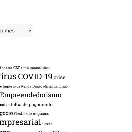
CLT
l de Giro
CNPJ
contabilidade
írus
COVID-19
crise
de Imposto de Renda
Diário oficial da união
Empreendedorismo
folha de pagamento
 caixa
gócio
Gestão de negócios
empresarial
Gestão
rno