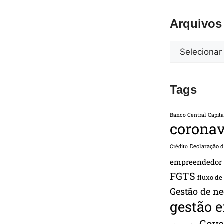
Arquivos
Tags
Banco Central
Capita
coronav
Declaração 
Crédito
empreendedor
FGTS
fluxo de
Gestão de ne
gestão 
Gove