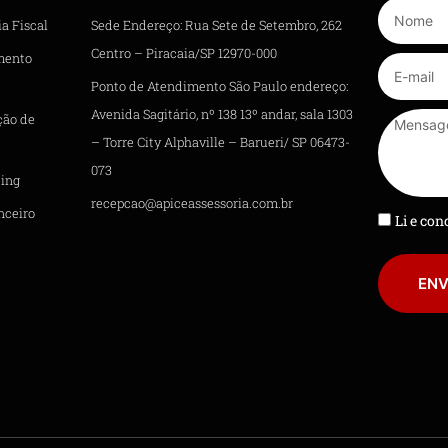
a Fiscal
Sede Endereço: Rua Sete de Setembro, 262
Centro – Piracaia/SP 12970-000
mento
Ponto de Atendimento São Paulo endereço:
Avenida Sagitário, nº 138 13º andar, sala 1303
ção de
– Torre City Alphaville – Barueri/ SP 06473-
073
ing
recepcao@apiceassessoria.com.br
nceiro
Li e co
ENV