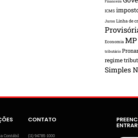
Financeira
impost
ICMS
Linha de c
Juros
Provisóri
MP
Economia
Pron
tributário
regime tribu
Simples N
ÇÕES
CONTATO
PREENC
ENTRA
ia Contábil
(11) 94785-1000