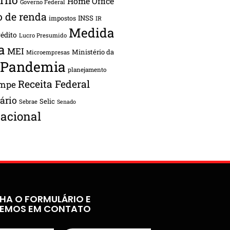
Home Office
Governo Federal
o de renda
INSS
impostos
IR
Medida
rédito
Lucro Presumido
a
MEI
Ministério da
Microempresas
Pandemia
planejamento
Receita Federal
ampe
tário
Selic
Sebrae
Senado
acional
HA O FORMULÁRIO E
REMOS EM CONTATO