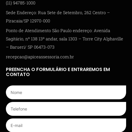
(11) 94785-1000
Sede Endereço: Rua Sete de Setembro, 262 Centro –
Piracaia/SP 12970-000
Ponto de Atendimento São Paulo endereço: Avenida
Sagitário, nº 138 13º andar, sala 1303 – Torre City Alphaville
– Barueri/ SP 06473-073
recepcao@apiceassessoria.com.br
PREENCHA O FORMULÁRIO E ENTRAREMOS EM
CONTATO