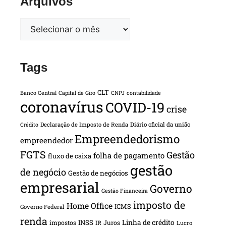
Arquivos
Tags
CLT
Banco Central
Capital de Giro
CNPJ
contabilidade
coronavírus
COVID-19
crise
Declaração de Imposto de Renda
Diário oficial da união
Crédito
Empreendedorismo
empreendedor
FGTS
Gestão
folha de pagamento
fluxo de caixa
gestão
de negócio
Gestão de negócios
empresarial
Governo
Gestão Financeira
imposto de
Home Office
ICMS
Governo Federal
renda
INSS
Linha de crédito
impostos
Juros
IR
Lucro