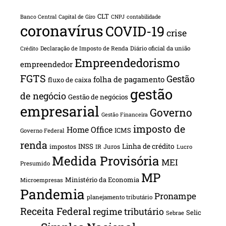
CLT
Banco Central
Capital de Giro
CNPJ
contabilidade
coronavírus
COVID-19
crise
Declaração de Imposto de Renda
Diário oficial da união
Crédito
Empreendedorismo
empreendedor
FGTS
Gestão
folha de pagamento
fluxo de caixa
gestão
de negócio
Gestão de negócios
empresarial
Governo
Gestão Financeira
imposto de
Home Office
ICMS
Governo Federal
renda
INSS
Linha de crédito
impostos
Juros
IR
Lucro
Medida Provisória
MEI
Presumido
MP
Ministério da Economia
Microempresas
Pandemia
Pronampe
planejamento tributário
Receita Federal
regime tributário
Selic
Sebrae