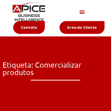
Materiais Educativos
Contato
Área do Cliente
Etiqueta: Comercializar
produtos