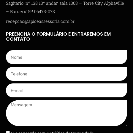
Sagitário, nº 138 13º andar, sala 1303 – Torre City Alphaville
– Barueri/ SP 06473-073
recepcao@apiceassessoria.com.br
PREENCHA O FORMULÁRIO E ENTRAREMOS EM
CONTATO