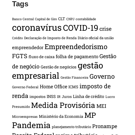
Tags
CLT
Banco Central
Capital de Giro
CNPJ
contabilidade
coronavírus
COVID-19
crise
Declaração de Imposto de Renda
Diário oficial da união
Crédito
Empreendedorismo
empreendedor
FGTS
Gestão
folha de pagamento
fluxo de caixa
gestão
de negócio
Gestão de negócios
empresarial
Governo
Gestão Financeira
imposto de
Home Office
ICMS
Governo Federal
renda
INSS
Linha de crédito
impostos
Juros
IR
Lucro
Medida Provisória
MEI
Presumido
MP
Ministério da Economia
Microempresas
Pandemia
Pronampe
planejamento tributário