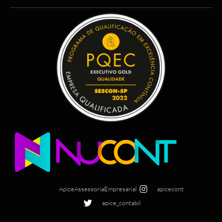
ApiceAssessoriaEmpresarial
apicecont
apice_contabil