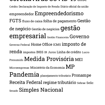
Declaração de Imposto de Renda
Diário oficial da união
Crédito
Empreendedorismo
empreendedor
FGTS
Gestão
folha de pagamento
fluxo de caixa
gestão
de negócio
Gestão de negócios
empresarial
Governo
Gestão Financeira
imposto de
Home Office
ICMS
Governo Federal
renda
INSS
Linha de crédito
impostos
Juros
IR
Lucro
Medida Provisória
MEI
Presumido
MP
Ministério da Economia
Microempresas
Pandemia
Pronampe
planejamento tributário
Receita Federal
regime tributário
Selic
Sebrae
Simples Nacional
Senado