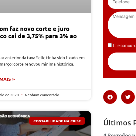
om faz novo corte e juro
ico cai de 3,75% para 3% ao
Li e conco
r anterior da taxa Selic tinha sido fixado em
março; corte renovou mínima histórica.
 MAIS »
aio de 2020
Nenhum comentário
Últimos 
CONTABILIDADE NA CRISE
4 Segredos p