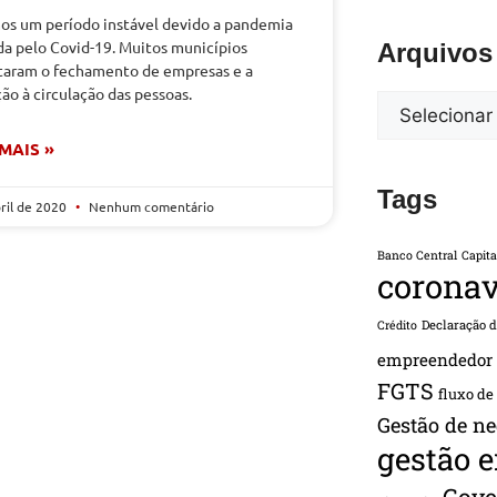
os um período instável devido a pandemia
da pelo Covid-19. Muitos municípios
Arquivos
taram o fechamento de empresas e a
ção à circulação das pessoas.
 MAIS »
Tags
bril de 2020
Nenhum comentário
Banco Central
Capita
coronav
Declaração 
Crédito
empreendedor
FGTS
fluxo de
Gestão de ne
gestão 
Gove