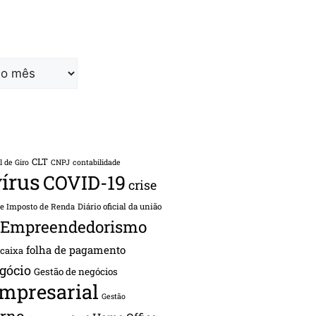
CLT
l de Giro
CNPJ
contabilidade
írus
COVID-19
crise
de Imposto de Renda
Diário oficial da união
Empreendedorismo
folha de pagamento
 caixa
gócio
Gestão de negócios
empresarial
Gestão
rno