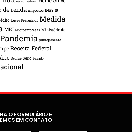
Home Office
Governo Federal
o de renda
INSS
impostos
IR
Medida
rédito
Lucro Presumido
a
MEI
Ministério da
Microempresas
Pandemia
planejamento
Receita Federal
ampe
tário
Selic
Sebrae
Senado
acional
HA O FORMULÁRIO E
REMOS EM CONTATO