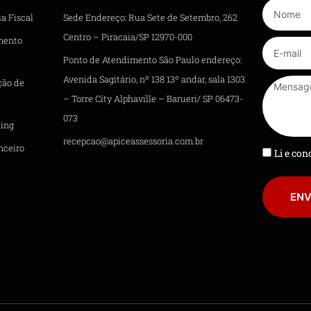
a Fiscal
Sede Endereço: Rua Sete de Setembro, 262
Centro – Piracaia/SP 12970-000
mento
Ponto de Atendimento São Paulo endereço:
Avenida Sagitário, nº 138 13º andar, sala 1303
ção de
– Torre City Alphaville – Barueri/ SP 06473-
073
ing
recepcao@apiceassessoria.com.br
nceiro
Li e co
ENV