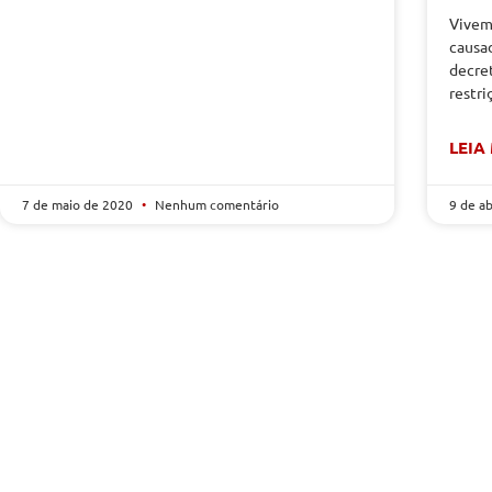
Vivem
causa
decre
restri
LEIA
7 de maio de 2020
Nenhum comentário
9 de a