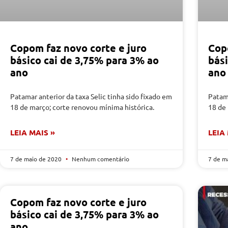
Copom faz novo corte e juro
Cop
básico cai de 3,75% para 3% ao
bás
ano
ano
Patamar anterior da taxa Selic tinha sido fixado em
Patama
18 de março; corte renovou mínima histórica.
18 de 
LEIA MAIS »
LEIA
7 de maio de 2020
Nenhum comentário
7 de m
Copom faz novo corte e juro
básico cai de 3,75% para 3% ao
ano