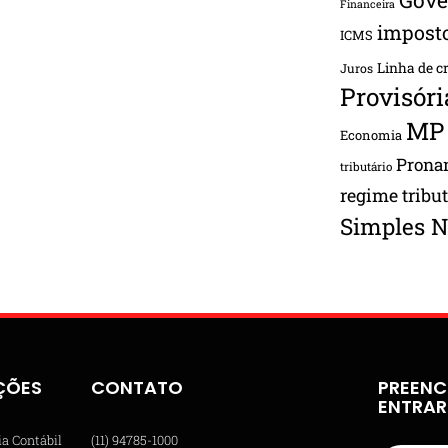
Financeira
impost
ICMS
Linha de c
Juros
Provisóri
MP
Economia
Pron
tributário
regime tribu
Simples N
ÇÕES
CONTATO
PREENC
ENTRA
ia Contábil
(11) 94785-1000