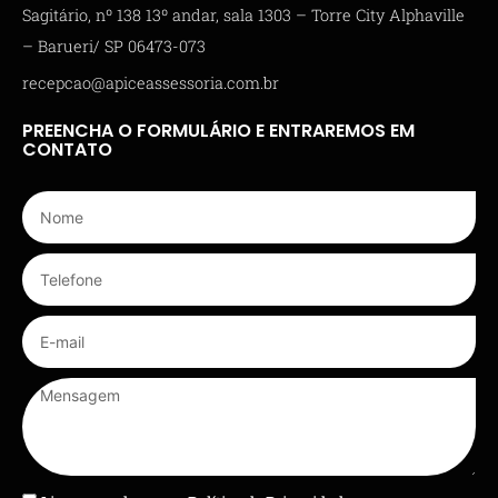
Sagitário, nº 138 13º andar, sala 1303 – Torre City Alphaville
– Barueri/ SP 06473-073
recepcao@apiceassessoria.com.br
PREENCHA O FORMULÁRIO E ENTRAREMOS EM
CONTATO