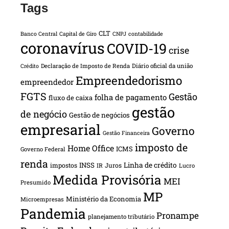
Tags
CLT
Banco Central
Capital de Giro
CNPJ
contabilidade
coronavírus
COVID-19
crise
Declaração de Imposto de Renda
Diário oficial da união
Crédito
Empreendedorismo
empreendedor
FGTS
Gestão
folha de pagamento
fluxo de caixa
gestão
de negócio
Gestão de negócios
empresarial
Governo
Gestão Financeira
imposto de
Home Office
ICMS
Governo Federal
renda
INSS
Linha de crédito
impostos
Juros
IR
Lucro
Medida Provisória
MEI
Presumido
MP
Ministério da Economia
Microempresas
Pandemia
Pronampe
planejamento tributário