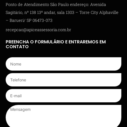
Ponto de Atendimento São Paulo endereço: Avenida
Sagitário, nº 138 13º andar, sala 1303 – Torre City Alphaville
– Barueri/ SP 06473-073
recepcao@apiceassessoria.com.br
PREENCHA O FORMULÁRIO E ENTRAREMOS EM
CONTATO