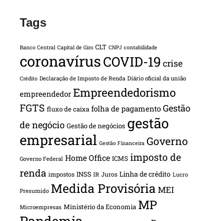
Tags
CLT
Banco Central
Capital de Giro
CNPJ
contabilidade
coronavírus
COVID-19
crise
Declaração de Imposto de Renda
Diário oficial da união
Crédito
Empreendedorismo
empreendedor
FGTS
Gestão
folha de pagamento
fluxo de caixa
gestão
de negócio
Gestão de negócios
empresarial
Governo
Gestão Financeira
imposto de
Home Office
ICMS
Governo Federal
renda
INSS
Linha de crédito
impostos
Juros
IR
Lucro
Medida Provisória
MEI
Presumido
MP
Ministério da Economia
Microempresas
Pandemia