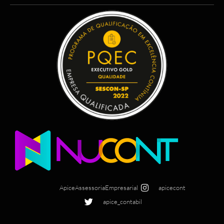
ApiceAssessoriaEmpresarial
apicecont
apice_contabil