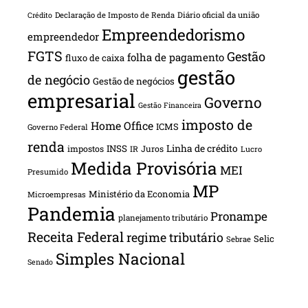
Declaração de Imposto de Renda
Diário oficial da união
Crédito
Empreendedorismo
empreendedor
FGTS
Gestão
folha de pagamento
fluxo de caixa
gestão
de negócio
Gestão de negócios
empresarial
Governo
Gestão Financeira
imposto de
Home Office
ICMS
Governo Federal
renda
INSS
Linha de crédito
impostos
Juros
IR
Lucro
Medida Provisória
MEI
Presumido
MP
Ministério da Economia
Microempresas
Pandemia
Pronampe
planejamento tributário
Receita Federal
regime tributário
Selic
Sebrae
Simples Nacional
Senado