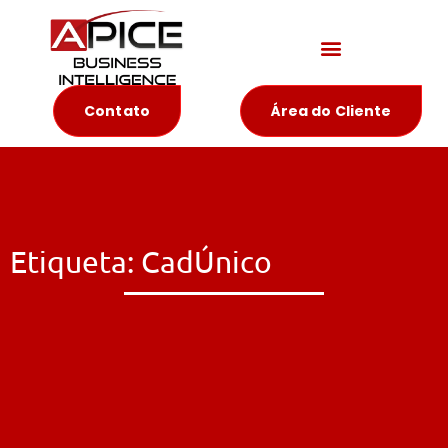
Materiais Educativos
Contato
Área do Cliente
Etiqueta: CadÚnico