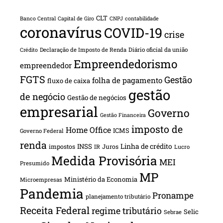
CLT
Banco Central
Capital de Giro
CNPJ
contabilidade
coronavírus
COVID-19
crise
Declaração de Imposto de Renda
Diário oficial da união
Crédito
Empreendedorismo
empreendedor
FGTS
Gestão
folha de pagamento
fluxo de caixa
gestão
de negócio
Gestão de negócios
empresarial
Governo
Gestão Financeira
imposto de
Home Office
ICMS
Governo Federal
renda
INSS
Linha de crédito
impostos
Juros
IR
Lucro
Medida Provisória
MEI
Presumido
MP
Ministério da Economia
Microempresas
Pandemia
Pronampe
planejamento tributário
Receita Federal
regime tributário
Selic
Sebrae