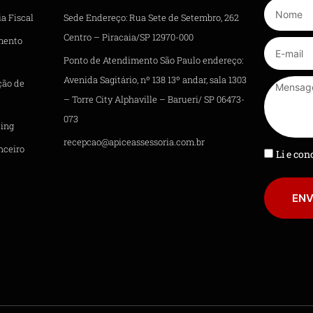
a Fiscal
Sede Endereço: Rua Sete de Setembro, 262
Centro – Piracaia/SP 12970-000
mento
Ponto de Atendimento São Paulo endereço:
Avenida Sagitário, nº 138 13º andar, sala 1303
ção de
– Torre City Alphaville – Barueri/ SP 06473-
073
ing
recepcao@apiceassessoria.com.br
nceiro
Li e co
ENV