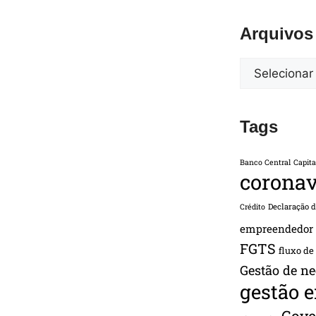
Arquivos
Tags
Banco Central
Capita
coronav
Declaração 
Crédito
empreendedor
FGTS
fluxo de
Gestão de ne
gestão 
Gove