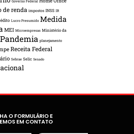
Home Office
Governo Federal
o de renda
INSS
impostos
IR
Medida
rédito
Lucro Presumido
a
MEI
Ministério da
Microempresas
Pandemia
planejamento
Receita Federal
ampe
tário
Selic
Sebrae
Senado
acional
HA O FORMULÁRIO E
REMOS EM CONTATO