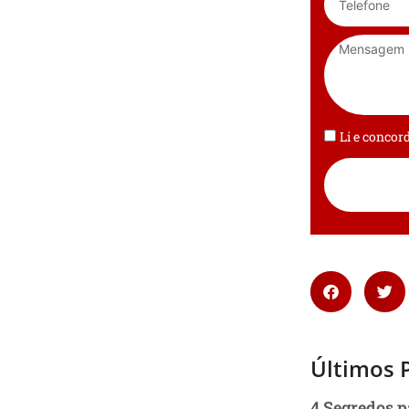
Li e conco
Últimos 
4 Segredos p