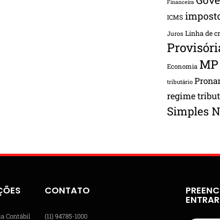
Financeira
impost
ICMS
Linha de c
Juros
Provisóri
MP
Economia
Pron
tributário
regime tribu
Simples N
ÇÕES
CONTATO
PREENC
ENTRA
ia Contábil
(11) 94785-1000