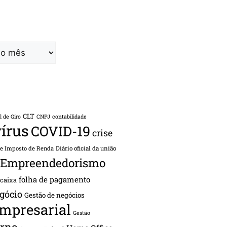
CLT
l de Giro
CNPJ
contabilidade
írus
COVID-19
crise
de Imposto de Renda
Diário oficial da união
Empreendedorismo
folha de pagamento
 caixa
gócio
Gestão de negócios
empresarial
Gestão
rno