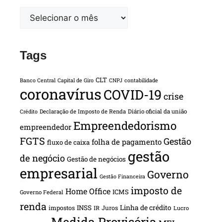
Tags
CLT
Banco Central
Capital de Giro
CNPJ
contabilidade
coronavírus
COVID-19
crise
Declaração de Imposto de Renda
Diário oficial da união
Crédito
Empreendedorismo
empreendedor
FGTS
Gestão
folha de pagamento
fluxo de caixa
gestão
de negócio
Gestão de negócios
empresarial
Governo
Gestão Financeira
imposto de
Home Office
ICMS
Governo Federal
renda
INSS
Linha de crédito
impostos
Juros
IR
Lucro
Medida Provisória