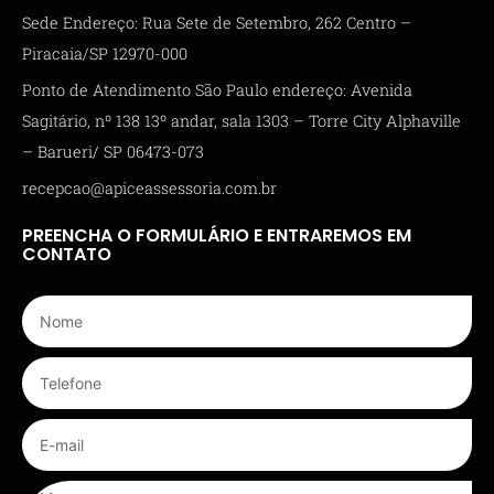
Sede Endereço: Rua Sete de Setembro, 262 Centro –
Piracaia/SP 12970-000
Ponto de Atendimento São Paulo endereço: Avenida
Sagitário, nº 138 13º andar, sala 1303 – Torre City Alphaville
– Barueri/ SP 06473-073
recepcao@apiceassessoria.com.br
PREENCHA O FORMULÁRIO E ENTRAREMOS EM
CONTATO