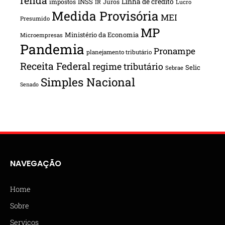
INSS
Linha de crédito
impostos
Juros
IR
Lucro
Medida Provisória
MEI
Presumido
MP
Ministério da Economia
Microempresas
Pandemia
Pronampe
planejamento tributário
Receita Federal
regime tributário
Selic
Sebrae
Simples Nacional
Senado
NAVEGAÇÃO
Home
Sobre
Serviços