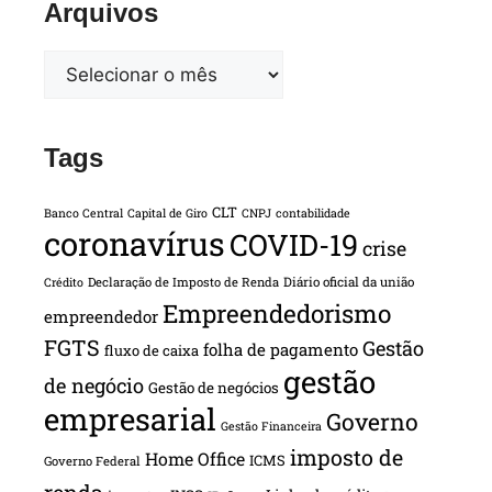
Arquivos
Tags
CLT
Banco Central
Capital de Giro
CNPJ
contabilidade
coronavírus
COVID-19
crise
Declaração de Imposto de Renda
Diário oficial da união
Crédito
Empreendedorismo
empreendedor
FGTS
Gestão
folha de pagamento
fluxo de caixa
gestão
de negócio
Gestão de negócios
empresarial
Governo
Gestão Financeira
imposto de
Home Office
ICMS
Governo Federal
renda