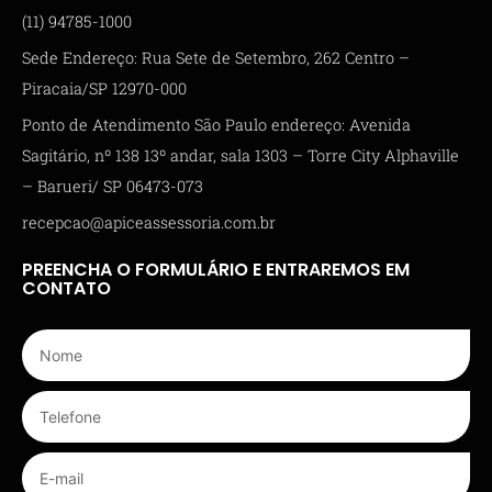
(11) 94785-1000
Sede Endereço: Rua Sete de Setembro, 262 Centro –
Piracaia/SP 12970-000
Ponto de Atendimento São Paulo endereço: Avenida
Sagitário, nº 138 13º andar, sala 1303 – Torre City Alphaville
– Barueri/ SP 06473-073
recepcao@apiceassessoria.com.br
PREENCHA O FORMULÁRIO E ENTRAREMOS EM
CONTATO