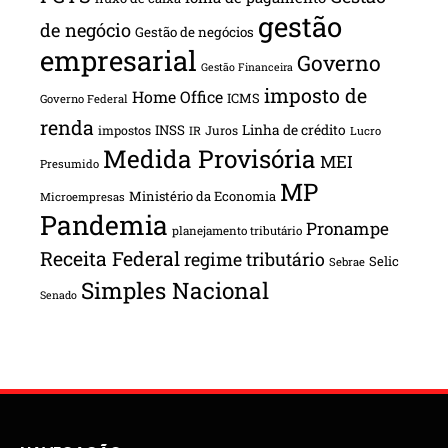
gestão
de negócio
Gestão de negócios
empresarial
Governo
Gestão Financeira
imposto de
Home Office
ICMS
Governo Federal
renda
INSS
Linha de crédito
impostos
Juros
IR
Lucro
Medida Provisória
MEI
Presumido
MP
Ministério da Economia
Microempresas
Pandemia
Pronampe
planejamento tributário
Receita Federal
regime tributário
Selic
Sebrae
Simples Nacional
Senado