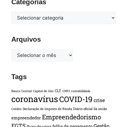
Categorias
Arquivos
Tags
CLT
Banco Central
Capital de Giro
CNPJ
contabilidade
coronavírus
COVID-19
crise
Declaração de Imposto de Renda
Diário oficial da união
Crédito
Empreendedorismo
empreendedor
FGTS
Gestão
folha de pagamento
fluxo de caixa