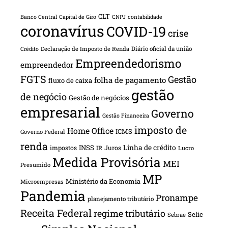
CLT
Banco Central
Capital de Giro
CNPJ
contabilidade
coronavírus
COVID-19
crise
Declaração de Imposto de Renda
Diário oficial da união
Crédito
Empreendedorismo
empreendedor
FGTS
Gestão
folha de pagamento
fluxo de caixa
gestão
de negócio
Gestão de negócios
empresarial
Governo
Gestão Financeira
imposto de
Home Office
ICMS
Governo Federal
renda
INSS
Linha de crédito
impostos
Juros
IR
Lucro
Medida Provisória
MEI
Presumido
MP
Ministério da Economia
Microempresas
Pandemia
Pronampe
planejamento tributário
Receita Federal
regime tributário
Selic
Sebrae