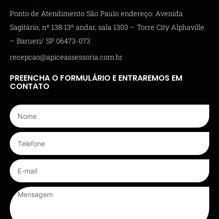
Ponto de Atendimento São Paulo endereço: Avenida
Sagitário, nº 138 13º andar, sala 1303 – Torre City Alphaville
– Barueri/ SP 06473-073
recepcao@apiceassessoria.com.br
PREENCHA O FORMULÁRIO E ENTRAREMOS EM
CONTATO