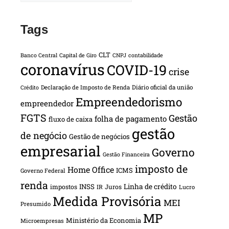
Tags
CLT
Banco Central
Capital de Giro
CNPJ
contabilidade
coronavírus
COVID-19
crise
Declaração de Imposto de Renda
Diário oficial da união
Crédito
Empreendedorismo
empreendedor
FGTS
Gestão
folha de pagamento
fluxo de caixa
gestão
de negócio
Gestão de negócios
empresarial
Governo
Gestão Financeira
imposto de
Home Office
ICMS
Governo Federal
renda
INSS
Linha de crédito
impostos
Juros
IR
Lucro
Medida Provisória
MEI
Presumido
MP
Ministério da Economia
Microempresas