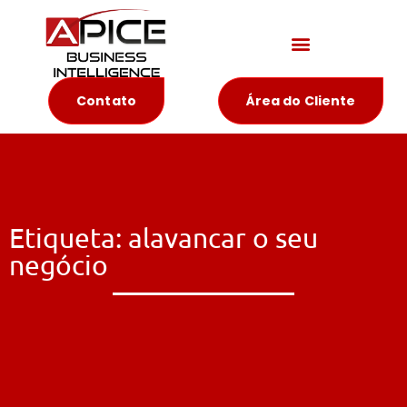
Materiais Educativos
Contato
Área do Cliente
Etiqueta: alavancar o seu
negócio