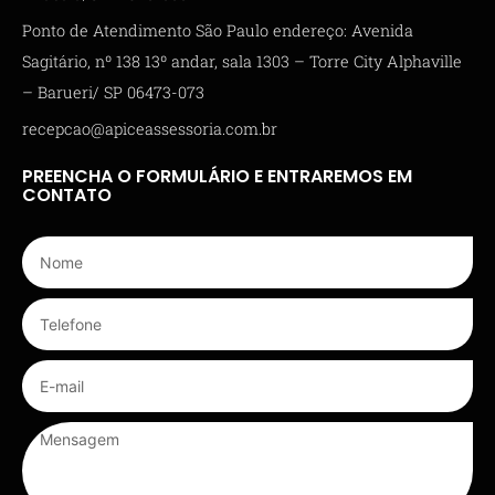
Ponto de Atendimento São Paulo endereço: Avenida
Sagitário, nº 138 13º andar, sala 1303 – Torre City Alphaville
– Barueri/ SP 06473-073
recepcao@apiceassessoria.com.br
PREENCHA O FORMULÁRIO E ENTRAREMOS EM
CONTATO