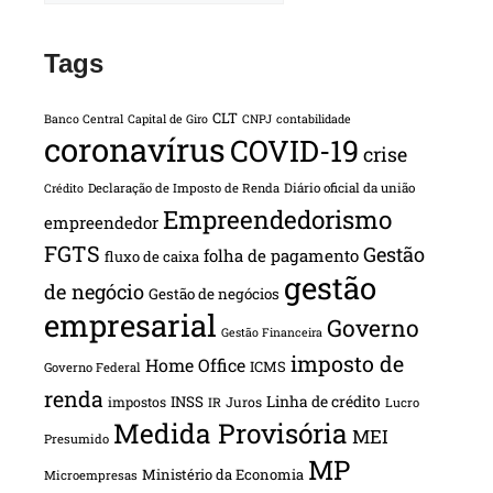
Tags
CLT
Banco Central
Capital de Giro
CNPJ
contabilidade
coronavírus
COVID-19
crise
Declaração de Imposto de Renda
Diário oficial da união
Crédito
Empreendedorismo
empreendedor
FGTS
Gestão
folha de pagamento
fluxo de caixa
gestão
de negócio
Gestão de negócios
empresarial
Governo
Gestão Financeira
imposto de
Home Office
ICMS
Governo Federal
renda
INSS
Linha de crédito
impostos
Juros
IR
Lucro
Medida Provisória
MEI
Presumido
MP
Ministério da Economia
Microempresas