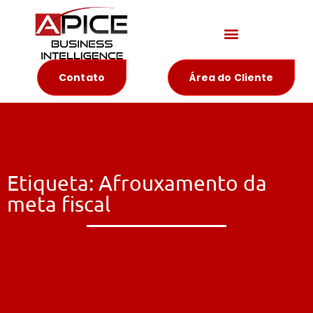
Materiais Educativos
Contato
Área do Cliente
Etiqueta: Afrouxamento da
meta fiscal