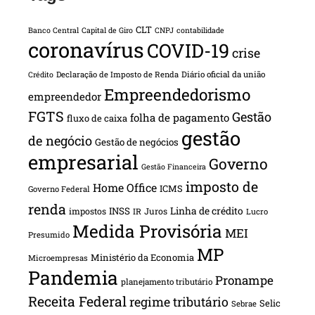
CLT
Banco Central
Capital de Giro
CNPJ
contabilidade
coronavírus
COVID-19
crise
Declaração de Imposto de Renda
Diário oficial da união
Crédito
Empreendedorismo
empreendedor
FGTS
Gestão
folha de pagamento
fluxo de caixa
gestão
de negócio
Gestão de negócios
empresarial
Governo
Gestão Financeira
imposto de
Home Office
ICMS
Governo Federal
renda
INSS
Linha de crédito
impostos
Juros
IR
Lucro
Medida Provisória
MEI
Presumido
MP
Ministério da Economia
Microempresas
Pandemia
Pronampe
planejamento tributário
Receita Federal
regime tributário
Selic
Sebrae