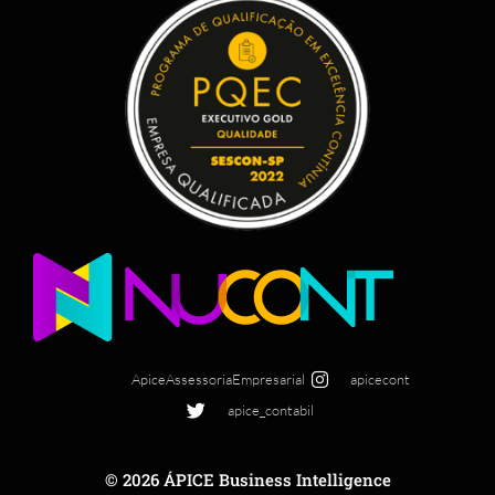
ApiceAssessoriaEmpresarial
apicecont
apice_contabil
© 2026 ÁPICE Business Intelligence