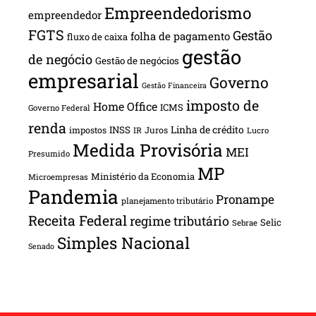
Empreendedorismo
empreendedor
FGTS
Gestão
folha de pagamento
fluxo de caixa
gestão
de negócio
Gestão de negócios
empresarial
Governo
Gestão Financeira
imposto de
Home Office
ICMS
Governo Federal
renda
INSS
Linha de crédito
impostos
Juros
IR
Lucro
Medida Provisória
MEI
Presumido
MP
Ministério da Economia
Microempresas
Pandemia
Pronampe
planejamento tributário
Receita Federal
regime tributário
Selic
Sebrae
Simples Nacional
Senado