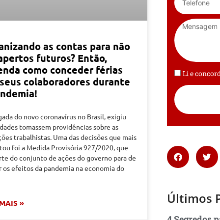
anizando as contas para não
apertos futuros? Então,
enda como conceder férias
Li e conco
 seus colaboradores durante
andemia!
ada do novo coronavírus no Brasil, exigiu
idades tomassem providências sobre as
ções trabalhistas. Uma das decisões que mais
tou foi a Medida Provisória 927/2020, que
rte do conjunto de ações do governo para de
r os efeitos da pandemia na economia do
Últimos 
 MAIS »
4 Segredos p