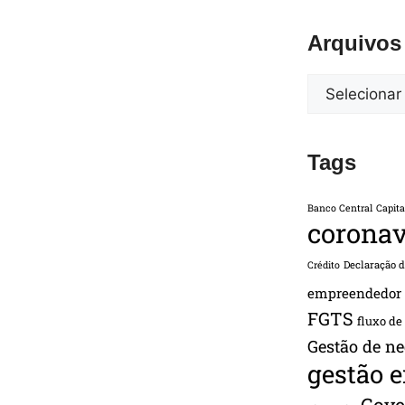
Arquivos
Tags
Banco Central
Capita
coronav
Declaração 
Crédito
empreendedor
FGTS
fluxo de
Gestão de ne
gestão 
Gove