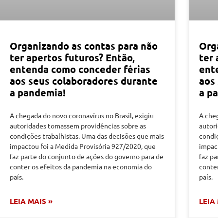
Organizando as contas para não
Org
ter apertos futuros? Então,
ter 
entenda como conceder férias
ent
aos seus colaboradores durante
aos
a pandemia!
a p
A chegada do novo coronavírus no Brasil, exigiu
A cheg
autoridades tomassem providências sobre as
autor
condições trabalhistas. Uma das decisões que mais
condi
impactou foi a Medida Provisória 927/2020, que
impac
faz parte do conjunto de ações do governo para de
faz pa
conter os efeitos da pandemia na economia do
conte
país.
país.
LEIA MAIS »
LEIA