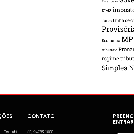
Financeira
impost
ICMS
Linha de c
Juros
Provisóri
MP
Economia
Pron
tributário
regime tribu
Simples N
ÇÕES
CONTATO
PREENC
ENTRA
ia Contábil
(11) 94785-1000