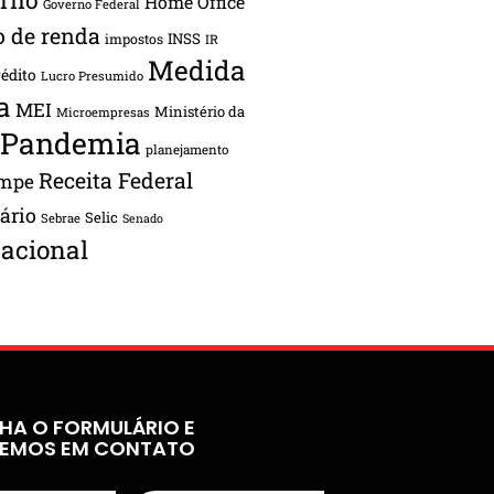
Home Office
Governo Federal
o de renda
INSS
impostos
IR
Medida
rédito
Lucro Presumido
a
MEI
Ministério da
Microempresas
Pandemia
planejamento
Receita Federal
ampe
tário
Selic
Sebrae
Senado
acional
HA O FORMULÁRIO E
REMOS EM CONTATO