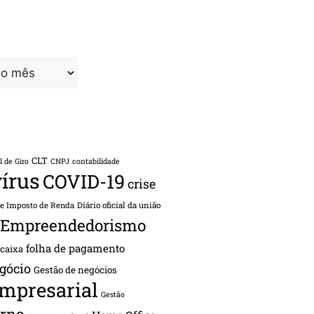
CLT
l de Giro
CNPJ
contabilidade
írus
COVID-19
crise
de Imposto de Renda
Diário oficial da união
Empreendedorismo
folha de pagamento
 caixa
gócio
Gestão de negócios
empresarial
Gestão
rno