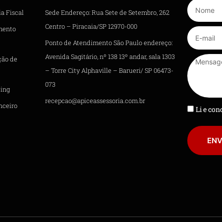
a Fiscal
Sede Endereço: Rua Sete de Setembro, 262
Centro – Piracaia/SP 12970-000
mento
Ponto de Atendimento São Paulo endereço:
Avenida Sagitário, nº 138 13º andar, sala 1303
ção de
– Torre City Alphaville – Barueri/ SP 06473-
073
ing
recepcao@apiceassessoria.com.br
nceiro
Li e co
ENV