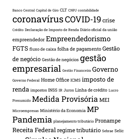
CLT
Banco Central
Capital de Giro
CNPJ
contabilidade
coronavírus
COVID-19
crise
Declaração de Imposto de Renda
Diário oficial da união
Crédito
Empreendedorismo
empreendedor
FGTS
Gestão
folha de pagamento
fluxo de caixa
gestão
de negócio
Gestão de negócios
empresarial
Governo
Gestão Financeira
imposto de
Home Office
ICMS
Governo Federal
renda
INSS
Linha de crédito
impostos
Juros
IR
Lucro
Medida Provisória
MEI
Presumido
MP
Ministério da Economia
Microempresas
Pandemia
Pronampe
planejamento tributário
Receita Federal
regime tributário
Selic
Sebrae