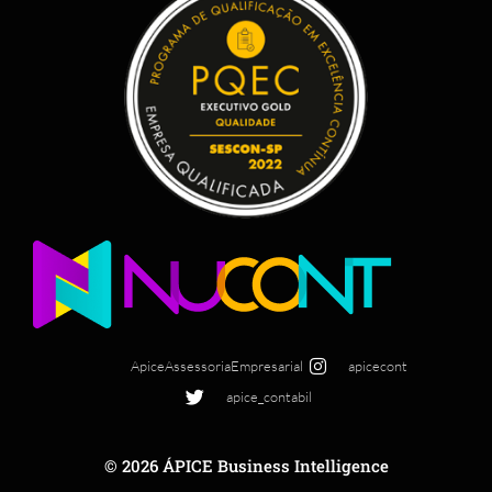
ApiceAssessoriaEmpresarial
apicecont
apice_contabil
© 2026 ÁPICE Business Intelligence