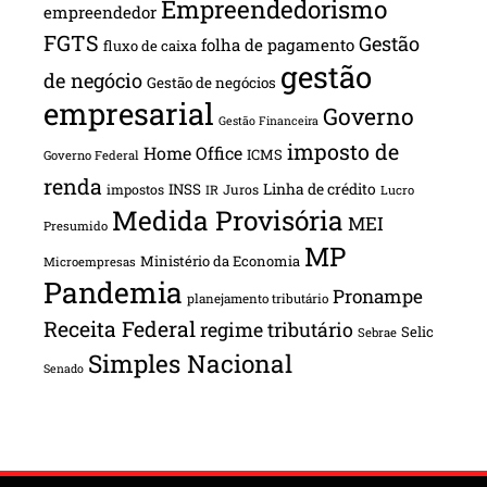
Empreendedorismo
empreendedor
FGTS
Gestão
folha de pagamento
fluxo de caixa
gestão
de negócio
Gestão de negócios
empresarial
Governo
Gestão Financeira
imposto de
Home Office
ICMS
Governo Federal
renda
INSS
Linha de crédito
impostos
Juros
IR
Lucro
Medida Provisória
MEI
Presumido
MP
Ministério da Economia
Microempresas
Pandemia
Pronampe
planejamento tributário
Receita Federal
regime tributário
Selic
Sebrae
Simples Nacional
Senado