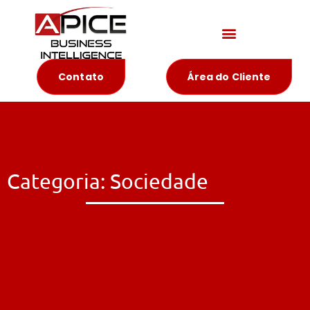
Materiais Educativos
Contato
Área do Cliente
Categoria: Sociedade