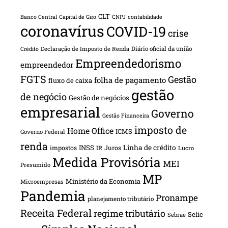
CLT
Banco Central
Capital de Giro
CNPJ
contabilidade
coronavírus
COVID-19
crise
Declaração de Imposto de Renda
Diário oficial da união
Crédito
Empreendedorismo
empreendedor
FGTS
Gestão
folha de pagamento
fluxo de caixa
gestão
de negócio
Gestão de negócios
empresarial
Governo
Gestão Financeira
imposto de
Home Office
ICMS
Governo Federal
renda
INSS
Linha de crédito
impostos
Juros
IR
Lucro
Medida Provisória
MEI
Presumido
MP
Ministério da Economia
Microempresas
Pandemia
Pronampe
planejamento tributário
Receita Federal
regime tributário
Selic
Sebrae