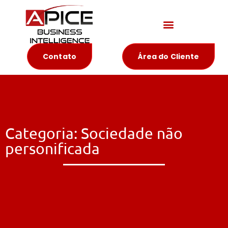
Materiais Educativos
Contato
Área do Cliente
Categoria: Sociedade não
personificada