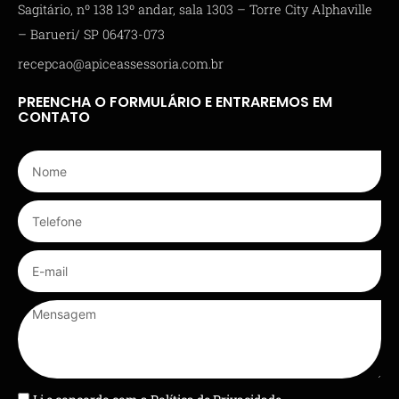
Sagitário, nº 138 13º andar, sala 1303 – Torre City Alphaville
– Barueri/ SP 06473-073
recepcao@apiceassessoria.com.br
PREENCHA O FORMULÁRIO E ENTRAREMOS EM
CONTATO