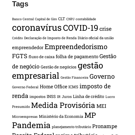
Tags
CLT
Banco Central
Capital de Giro
CNPJ
contabilidade
coronavírus
COVID-19
crise
Declaração de Imposto de Renda
Diário oficial da união
Crédito
Empreendedorismo
empreendedor
FGTS
Gestão
folha de pagamento
fluxo de caixa
gestão
de negócio
Gestão de negócios
empresarial
Governo
Gestão Financeira
imposto de
Home Office
ICMS
Governo Federal
renda
INSS
Linha de crédito
impostos
Juros
IR
Lucro
Medida Provisória
MEI
Presumido
MP
Ministério da Economia
Microempresas
Pandemia
Pronampe
planejamento tributário