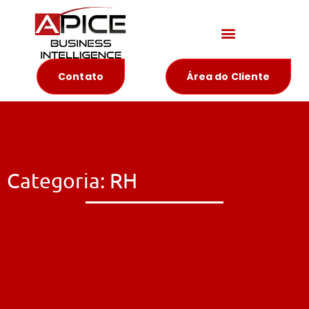
Materiais Educativos
Contato
Área do Cliente
Categoria: RH