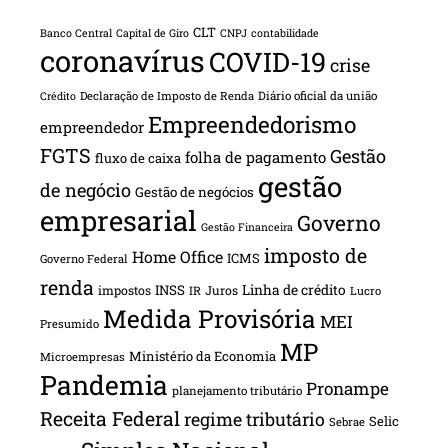
CLT
Banco Central
Capital de Giro
CNPJ
contabilidade
coronavírus
COVID-19
crise
Declaração de Imposto de Renda
Diário oficial da união
Crédito
Empreendedorismo
empreendedor
FGTS
Gestão
folha de pagamento
fluxo de caixa
gestão
de negócio
Gestão de negócios
empresarial
Governo
Gestão Financeira
imposto de
Home Office
ICMS
Governo Federal
renda
INSS
Linha de crédito
impostos
Juros
IR
Lucro
Medida Provisória
MEI
Presumido
MP
Ministério da Economia
Microempresas
Pandemia
Pronampe
planejamento tributário
Receita Federal
regime tributário
Selic
Sebrae