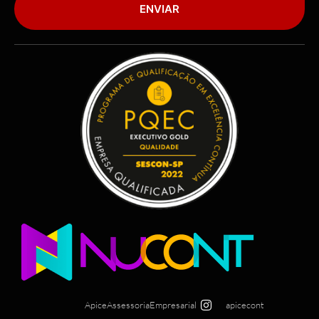
ENVIAR
ApiceAssessoriaEmpresarial
apicecont