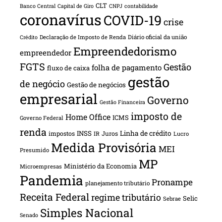
CLT
Banco Central
Capital de Giro
CNPJ
contabilidade
coronavírus
COVID-19
crise
Declaração de Imposto de Renda
Diário oficial da união
Crédito
Empreendedorismo
empreendedor
FGTS
Gestão
folha de pagamento
fluxo de caixa
gestão
de negócio
Gestão de negócios
empresarial
Governo
Gestão Financeira
imposto de
Home Office
ICMS
Governo Federal
renda
INSS
Linha de crédito
impostos
Juros
IR
Lucro
Medida Provisória
MEI
Presumido
MP
Ministério da Economia
Microempresas
Pandemia
Pronampe
planejamento tributário
Receita Federal
regime tributário
Selic
Sebrae
Simples Nacional
Senado