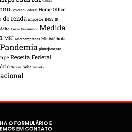
Gestão
rno
Home Office
Governo Federal
o de renda
INSS
impostos
IR
Medida
rédito
Lucro Presumido
a
MEI
Ministério da
Microempresas
Pandemia
planejamento
Receita Federal
ampe
tário
Selic
Sebrae
Senado
acional
HA O FORMULÁRIO E
REMOS EM CONTATO