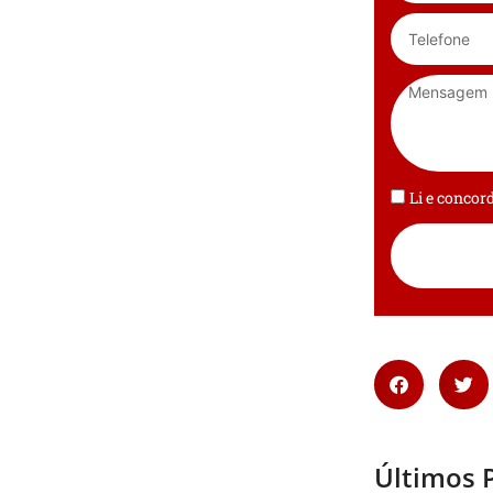
Li e conco
Últimos 