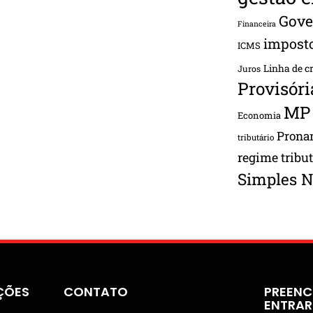
Gove
Financeira
impost
ICMS
Linha de c
Juros
Provisóri
MP
Economia
Pron
tributário
regime tribu
Simples N
ÇÕES
CONTATO
PREENC
ENTRA