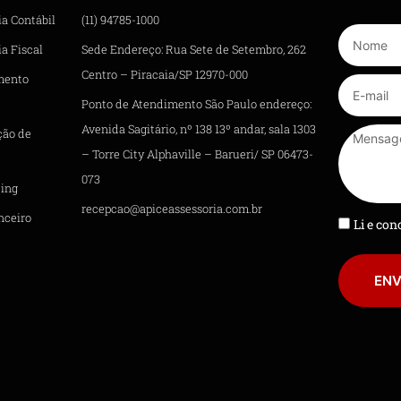
ia Contábil
(11) 94785-1000
a Fiscal
Sede Endereço: Rua Sete de Setembro, 262
Centro – Piracaia/SP 12970-000
mento
Ponto de Atendimento São Paulo endereço:
Avenida Sagitário, nº 138 13º andar, sala 1303
ção de
– Torre City Alphaville – Barueri/ SP 06473-
073
ing
recepcao@apiceassessoria.com.br
nceiro
Li e co
ENV