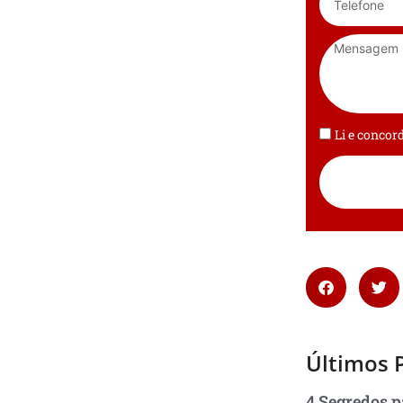
Li e conco
Últimos 
4 Segredos p