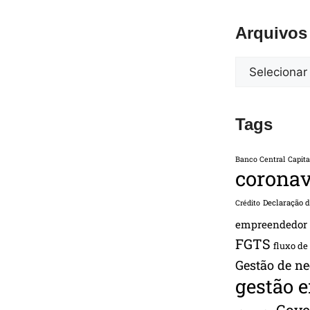
Arquivos
Tags
Banco Central
Capita
coronav
Declaração 
Crédito
empreendedor
FGTS
fluxo de
Gestão de ne
gestão 
Gove