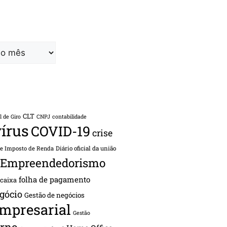
CLT
l de Giro
CNPJ
contabilidade
írus
COVID-19
crise
de Imposto de Renda
Diário oficial da união
Empreendedorismo
folha de pagamento
 caixa
gócio
Gestão de negócios
empresarial
Gestão
rno