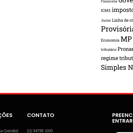
Financeira
impost
ICMS
Linha de c
Juros
Provisóri
MP
Economia
Pron
tributário
regime tribu
Simples N
ÇÕES
CONTATO
PREENC
ENTRA
ia Contábil
(11) 94785-1000