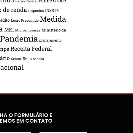
Home Office
Governo Federal
o de renda
INSS
impostos
IR
Medida
rédito
Lucro Presumido
a
MEI
Ministério da
Microempresas
Pandemia
planejamento
Receita Federal
ampe
tário
Selic
Sebrae
Senado
acional
HA O FORMULÁRIO E
REMOS EM CONTATO