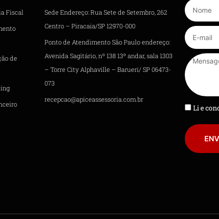
a Fiscal
Sede Endereço: Rua Sete de Setembro, 262
Centro – Piracaia/SP 12970-000
mento
Ponto de Atendimento São Paulo endereço:
Avenida Sagitário, nº 138 13º andar, sala 1303
ção de
– Torre City Alphaville – Barueri/ SP 06473-
073
ing
recepcao@apiceassessoria.com.br
nceiro
Li e co
ENV