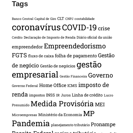
Tags
CLT
Banco Central
Capital de Giro
CNPJ
contabilidade
coronavírus
COVID-19
crise
Declaração de Imposto de Renda
Diário oficial da união
Crédito
Empreendedorismo
empreendedor
FGTS
Gestão
folha de pagamento
fluxo de caixa
gestão
de negócio
Gestão de negócios
empresarial
Governo
Gestão Financeira
imposto de
Home Office
ICMS
Governo Federal
renda
INSS
Linha de crédito
impostos
Juros
IR
Lucro
Medida Provisória
MEI
Presumido
MP
Ministério da Economia
Microempresas
Pandemia
Pronampe
planejamento tributário