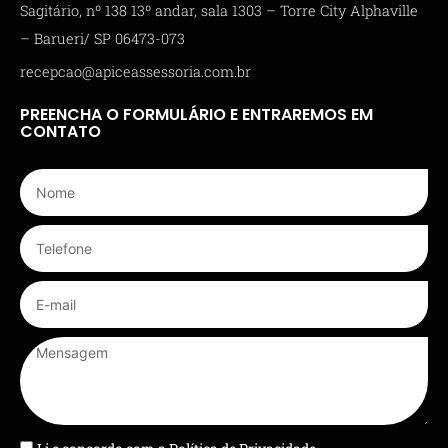
Sagitário, nº 138 13º andar, sala 1303 – Torre City Alphaville
– Barueri/ SP 06473-073
recepcao@apiceassessoria.com.br
PREENCHA O FORMULÁRIO E ENTRAREMOS EM
CONTATO