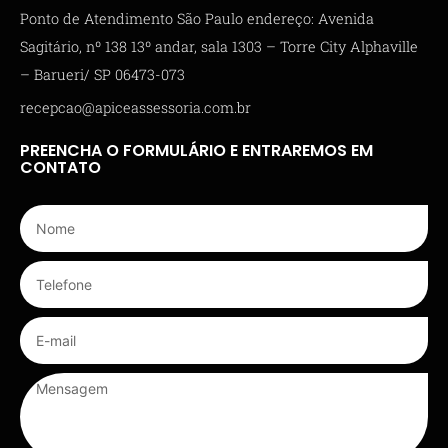
Ponto de Atendimento São Paulo endereço: Avenida
Sagitário, nº 138 13º andar, sala 1303 – Torre City Alphaville
– Barueri/ SP 06473-073
recepcao@apiceassessoria.com.br
PREENCHA O FORMULÁRIO E ENTRAREMOS EM
CONTATO