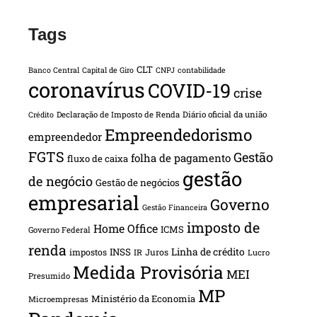
Tags
CLT
Banco Central
Capital de Giro
CNPJ
contabilidade
coronavírus
COVID-19
crise
Declaração de Imposto de Renda
Diário oficial da união
Crédito
Empreendedorismo
empreendedor
FGTS
Gestão
folha de pagamento
fluxo de caixa
gestão
de negócio
Gestão de negócios
empresarial
Governo
Gestão Financeira
imposto de
Home Office
ICMS
Governo Federal
renda
INSS
Linha de crédito
impostos
Juros
IR
Lucro
Medida Provisória
MEI
Presumido
MP
Ministério da Economia
Microempresas